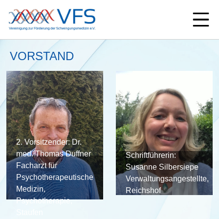
VORSTAND
2. Vorsitzender: Dr.
med. Thomas Duffner
Schriftführerin:
Facharzt für
Susanne Silbersiepe
Psychotherapeutische
Verwaltungsangestellte,
Medizin,
Reichshof
Psychotherapie,
Staufen